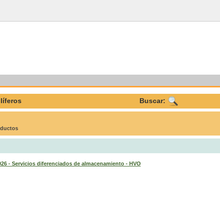
líferos
Buscar:
oductos
- Servicios diferenciados de almacenamiento - HVO