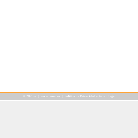
©
2026 – |
www.cnmc.es
|
Política de Privacidad y Aviso Legal