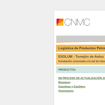
Logística de Productos Petro
EXOLUM - Torrejón de Ardoz
Instalación conectada a la red de ole
PRODUCTOS:
EN PROCESO DE ACTUALIZACIÓN 2026 
Bioetanol
Gasolinas y Gasóleos
Querosenos