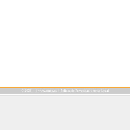
©
2026 – |
www.cnmc.es
|
Política de Privacidad y Aviso Legal