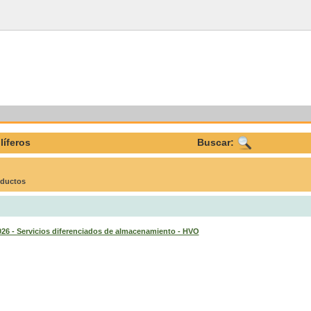
líferos
Buscar:
oductos
- Servicios diferenciados de almacenamiento - HVO