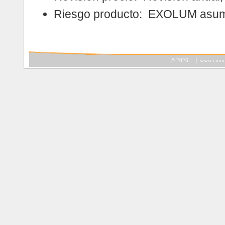
Riesgo producto: EXOLUM asume
©
2026 – |
www.cnmc