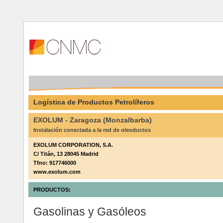
Logística de Productos Petrolíferos
EXOLUM - Zaragoza (Monzalbarba)
Instalación conectada a la red de oleoductos
EXOLUM CORPORATION, S.A.
C/ Titán, 13 28045 Madrid
Tfno: 917746000
www.exolum.com
PRODUCTOS:
Gasolinas y Gasóleos