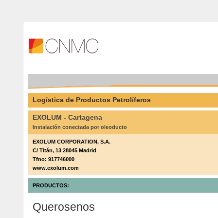
Logística de Productos Petrolíferos
EXOLUM - Cartagena
Instalación conectada por oleoducto
EXOLUM CORPORATION, S.A.
C/ Titán, 13 28045 Madrid
Tfno: 917746000
www.exolum.com
PRODUCTOS:
Querosenos