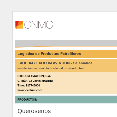
Logística de Productos Petrolíferos
EXOLUM / EXOLUM AVIATION - Salamanca
Instalación no conectada a la red de oleoductos
EXOLUM AVIATION, S.A.
C/Titán, 13 28045 MADRID
Tfno: 917746000
www.exolum.com
PRODUCTOS:
Querosenos