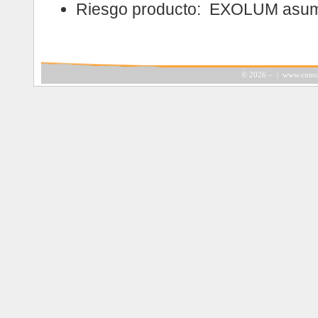
Riesgo producto: EXOLUM asume
©
2026 – |
www.cnmc