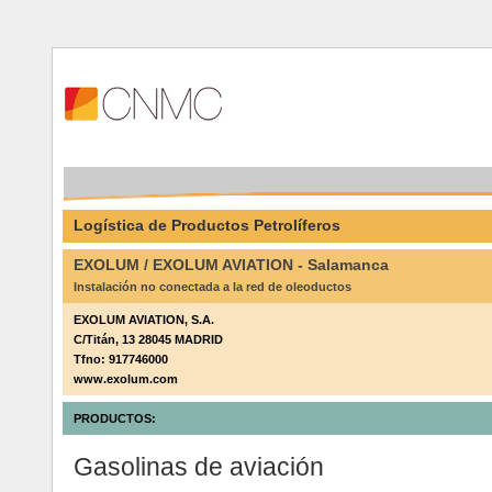
Logística de Productos Petrolíferos
EXOLUM / EXOLUM AVIATION - Salamanca
Instalación no conectada a la red de oleoductos
EXOLUM AVIATION, S.A.
C/Titán, 13 28045 MADRID
Tfno: 917746000
www.exolum.com
PRODUCTOS:
Gasolinas de aviación